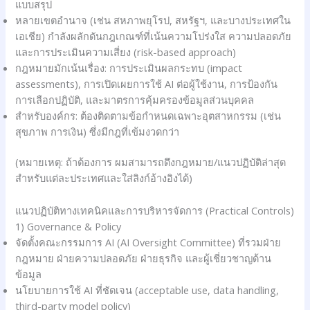
แบบสรุป
หลายเขตอำนาจ (เช่น สหภาพยุโรป, สหรัฐฯ, และบางประเทศใน
เอเชีย) กำลังผลักดันกฎเกณฑ์ที่เน้นความโปร่งใส ความปลอดภัย
และการประเมินความเสี่ยง (risk-based approach)
กฎหมายมักเน้นเรื่อง: การประเมินผลกระทบ (impact
assessments), การเปิดเผยการใช้ AI ต่อผู้ใช้งาน, การป้องกัน
การเลือกปฏิบัติ, และมาตรการคุ้มครองข้อมูลส่วนบุคคล
สำหรับองค์กร: ต้องติดตามข้อกำหนดเฉพาะอุตสาหกรรม (เช่น
สุขภาพ การเงิน) ซึ่งมีกฎที่เข้มงวดกว่า
(หมายเหตุ: ถ้าต้องการ ผมสามารถดึงกฎหมาย/แนวปฏิบัติล่าสุด
สำหรับแต่ละประเทศและใส่ลิงก์อ้างอิงได้)
แนวปฏิบัติทางเทคนิคและการบริหารจัดการ (Practical Controls)
1) Governance & Policy
จัดตั้งคณะกรรมการ AI (AI Oversight Committee) ที่รวมฝ่าย
กฎหมาย ฝ่ายความปลอดภัย ฝ่ายธุรกิจ และผู้เชี่ยวชาญด้าน
ข้อมูล
นโยบายการใช้ AI ที่ชัดเจน (acceptable use, data handling,
third-party model policy)