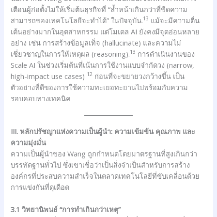
เตือนผู้ก่อตั้งไม่ให้เริ่มต้นธุรกิจที่ “ล้ำหน้าเกินกว่าที่ขีดความ
13
สามารถของเทคโนโลยีจะทำได้” ในปัจจุบัน.
แม้จะมีความตื่น
เต้นอย่างมากในอุตสาหกรรม แต่โมเดล AI ยังคงมีจุดอ่อนหลาย
อย่าง เช่น การสร้างข้อมูลเท็จ (hallucinate) และความไม่
13
เชี่ยวชาญในการให้เหตุผล (reasoning).
การดำเนินงานของ
Scale AI ในช่วงเริ่มต้นที่เน้นการใช้งานแบบจำกัดวง (narrow,
12
high-impact use cases)
ก่อนที่จะขยายวงกว้างขึ้น เป็น
ตัวอย่างที่ดีของการใช้ความทะเยอทะยานไปพร้อมกับความ
รอบคอบทางเทคนิค
III. หลักปรัชญาแห่งความเป็นผู้นำ: ความเข้มข้น คุณภาพ และ
ความมุ่งมั่น
ความเป็นผู้นำของ Wang ถูกกำหนดโดยมาตรฐานที่สูงเกินกว่า
บรรทัดฐานทั่วไป ซึ่งเขาเชื่อว่าเป็นสิ่งจำเป็นสำหรับการสร้าง
องค์กรที่ประสบความสำเร็จในตลาดเทคโนโลยีที่ขับเคลื่อนด้วย
การแข่งกันที่ดุเดือด
3.1 วิทยานิพนธ์ “การทำเกินกว่าเหตุ”