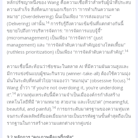
หลักปรัชญาหนึ่งของ Wang คือความเชื่อที่ว่าสำหรับผู้นำที่ประสบ
ความสำเร็จ สิ่งที่คนภายนอกเรียกว่า “การทำเกินความคาด
หมาย” (Overdelivering) นั้นเป็นเพียง “การส่งมอบงาน”
14
(Delivering) เท่านั้น.
การรับรู้ถึงความเข้มข้นที่แตกต่างกันนี้
ขยายไปถึงการบริหารจัดการ: “การจัดการแบบจู้จี้”
(micromanagement) เป็นเพียง “การจัดการ” (just
management) และ “การจัดลำดับความสำคัญอย่างโหดเหี้ยม”
14
(ruthless prioritization) เป็นเพียง “การจัดลำดับความสำคัญ”.
ความเชื่อนี้สะท้อนว่าชัยชนะในตลาด AI ที่มีความผันผวนสูงและ
มีการแข่งขันแบบผู้ชนะกินรวบ (winner-take-all) ต้องใช้ความมุ่ง
14
มั่นในระดับที่คนทั่วไปอาจมองว่า “หมกมุ่น” (obsessive focus).
Wang ย้ำว่า “If you’re not overdoing it, you’re underdoing
14
it”.
ความทุ่มเทระดับนี้มีความจำเป็นเมื่อองค์กรกำลังสร้าง
เทคโนโลยีที่มี “ความหมาย สวยงาม และเจ็บปวด” (meaningful,
14
beautiful, and painful).
การยกระดับมาตรฐานของความทุ่มเท
จนกระทั่งผลลัพธ์ที่ยอดเยี่ยมกลายเป็นบรรทัดฐานขั้นต่ำสุดถือเป็น
รากฐานในการสร้างความแตกต่างจากคู่แข่ง
3.2 หลักการ “คุณภาพคือแฟร็กทัล”