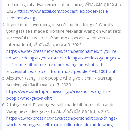
technological advancement of our time, เข้าถึงเมื่อ ตุลาคม 5,
2025
https://www.accel.com/podcast-episodes/scale-
alexandr-wang
‘If you’re not overdoing it, you’re underdoing it’: World’s
youngest self-made billionaire Alexandr Wang on what sets
successful CEOs apart from most people – VnExpress
International, เข้าถึงเมื่อ ตุลาคม 5, 2025
https://e.vnexpress.net/news/tech/personalities/if-you-re-
not-overdoing-it-you-re-underdoing-it-world-s-youngest-
self-made-billionaire-alexandr-wang-on-what-sets-
successful-ceos-apart-from-most-people-4945100.html
Alexandr Wang: “Hire people who give a shit” – Startup
Archive, เข้าถึงเมื่อ ตุลาคม 5, 2025
https://www.startuparchive.org/p/alexandr-wang-hire-
people-who-give-a-shit
2 things world’s youngest self-made billionaire Alexandr
Wang never delegates to AI, เข้าถึงเมื่อ ตุลาคม 5, 2025
https://e.vnexpress.net/news/tech/personalities/2-things-
world-s-youngest-self-made-billionaire-alexandr-wang-