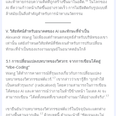
18
และท้าทายกรอบความคิดที่ถูกสร้างขึ้นมาในอดีต.
ในโลกของ
AI ที่ความก้าวหน้าเกิดขึ้นอย่างรวดเร็ว การไม่ยึดติดกับรูปแบบที่
ล้าสมัยเป็นสิ่งสำคัญสำหรับการนำทางนวัตกรรม
V. วิสัยทัศน์สำหรับอนาคตของ AI และทักษะที่จำเป็น
Alexandr Wang ไม่เพียงแต่กำหนดกลยุทธ์สำหรับบริษัทของเขา
เท่านั้น แต่ยังกำหนดวิสัยทัศน์ที่ชัดเจนสำหรับการปรับเปลี่ยน
ทักษะที่จำเป็นของแรงงานมนุษย์ในอนาคตอันใกล้
5.1 การเปลี่ยนแปลงบทบาทของวิศวกร: จากการเขียนโค้ดสู่
“Vibe-Coding”
Wang ได้ทำการคาดการณ์ที่รุนแรงเกี่ยวกับการเปลี่ยนแปลง
17
บทบาทของวิศวกรซอฟต์แวร์.
เขากล่าวว่าเขารู้สึก “ถูกทำให้
เป็นคนหัวรุนแรง” (radicalised) โดยความสามารถในการเขียน
โค้ดของ AI และคาดการณ์ว่าภายในห้าปีข้างหน้า โมเดล AI จะ
17
สามารถเขียน “โค้ดทั้งหมดที่เขาเคยทำงานมาได้อย่างแท้จริง”.
เขายืนยันว่าบทบาทของวิศวกรซอฟต์แวร์ในปัจจุบันจะแตกต่าง
17
อย่างพื้นฐานจากเดิม.
ด้วยเหตุนี้ คำแนะนำที่ “ชัดเจนและไม่