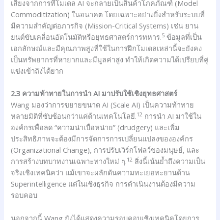
เสี่ยงจากการที่โมเดล AI จะกลายเป็นสินค้าโภคภัณฑ์ (Model
Commoditization) ในอนาคต โดยเฉพาะอย่างยิ่งสำหรับระบบที่
มีความสำคัญต่อภารกิจ (Mission-Critical Systems) เช่น ยาน
5
ยนต์ขับเคลื่อนอัตโนมัติหรือยุทธศาสตร์การทหาร.
ข้อมูลที่เป็น
เอกลักษณ์และมีคุณภาพสูงที่ใช้ในการฝึกโมเดลเหล่านี้จะยังคง
เป็นทรัพยากรที่หายากและมีมูลค่าสูง ทำให้เกิดความได้เปรียบที่คู่
แข่งเข้าถึงได้ยาก
2.3 ความท้าทายในการนำ AI มาปรับใช้เชิงยุทธศาสตร์
Wang มองว่าการขยายขนาด AI (Scale AI) เป็นความท้าทาย
12
หลายมิติที่ซับซ้อนกว่าแค่ด้านเทคโนโลยี.
การนำ AI มาใช้ใน
องค์กรเพื่อลด “ความน่าเบื่อหน่าย” (drudgery) และเพิ่ม
ประสิทธิภาพจะต้องมีการจัดการการเปลี่ยนแปลงขององค์กร
(Organizational Change), การปรับเวิร์กโฟลว์ของมนุษย์, และ
12
การสร้างบทบาทงานเฉพาะทางใหม่ ๆ.
สิ่งนี้เน้นย้ำถึงความเป็น
จริงเชิงเทคนิคว่า แม้เขาจะผลักดันความทะเยอทะยานด้าน
Superintelligence แต่ในเชิงธุรกิจ การดำเนินงานต้องมีความ
รอบคอบ
นอกจากนี้ Wang ยังได้แสดงความรอบคอบเชิงเทคนิคโดยการ