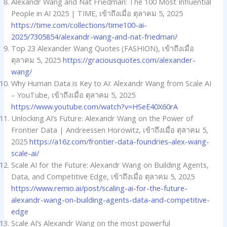
Alexandr Wang and Nat Friedman: The 100 Most Influential
People in AI 2025 | TIME, เข้าถึงเมื่อ ตุลาคม 5, 2025
https://time.com/collections/time100-ai-
2025/7305854/alexandr-wang-and-nat-friedman/
Top 23 Alexander Wang Quotes (FASHION), เข้าถึงเมื่อ
ตุลาคม 5, 2025
https://graciousquotes.com/alexander-
wang/
Why Human Data is Key to AI: Alexandr Wang from Scale AI
– YouTube, เข้าถึงเมื่อ ตุลาคม 5, 2025
https://www.youtube.com/watch?v=HSeE40X60rA
Unlocking AI’s Future: Alexandr Wang on the Power of
Frontier Data | Andreessen Horowitz, เข้าถึงเมื่อ ตุลาคม 5,
2025
https://a16z.com/frontier-data-foundries-alex-wang-
scale-ai/
Scale AI for the Future: Alexandr Wang on Building Agents,
Data, and Competitive Edge, เข้าถึงเมื่อ ตุลาคม 5, 2025
https://www.remio.ai/post/scaling-ai-for-the-future-
alexandr-wang-on-building-agents-data-and-competitive-
edge
Scale AI’s Alexandr Wang on the most powerful