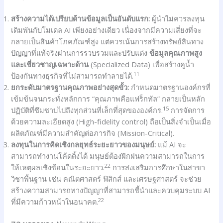
สร้างความได้เปรียบด้านข้อมูลเป็นอันดับแรก:
ผู้นำไม่ควรลงทุน
เดิมพันกับโมเดล AI เพียงอย่างเดียว เนื่องจากมีความเสี่ยงที่จะ
กลายเป็นสินค้าโภคภัณฑ์สูง แต่ควรเน้นการสร้างทรัพย์สินทาง
ปัญญาที่แท้จริงผ่านการรวบรวมและปรับแต่ง
ข้อมูลคุณภาพสูง
และเชี่ยวชาญเฉพาะด้าน
(Specialized Data) เพื่อสร้างคูน้ำ
11
ป้องกันทางธุรกิจที่ไม่สามารถทำลายได้.
ยกระดับมาตรฐานคุณภาพอย่างสุดขั้ว:
กำหนดมาตรฐานองค์กรที่
เข้มข้นจนกระทั่งหลักการ “คุณภาพคือแฟร็กทัล” กลายเป็นหลัก
15
ปฏิบัติที่ซึมซาบไปถึงทุกส่วนที่เล็กที่สุดขององค์กร.
การจัดการ
ด้วยความละเอียดสูง (High-fidelity control) ถือเป็นสิ่งจำเป็นเมื่อ
ผลิตภัณฑ์มีความสำคัญต่อภารกิจ (Mission-Critical).
ลงทุนในการคิดเชิงกลยุทธ์ระยะยาวของมนุษย์:
แม้ AI จะ
สามารถทำงานโค้ดดิ้งได้ มนุษย์ต้องฝึกฝนความสามารถในการ
22
ให้เหตุผลเชิงซ้อนในระยะยาว.
การส่งเสริมการศึกษาในสาขา
วิชาพื้นฐาน เช่น คณิตศาสตร์ ฟิสิกส์ และเศรษฐศาสตร์ จะช่วย
สร้างความสามารถทางปัญญาที่สามารถชี้นำและควบคุมระบบ AI
22
ที่มีความก้าวหน้าในอนาคต.