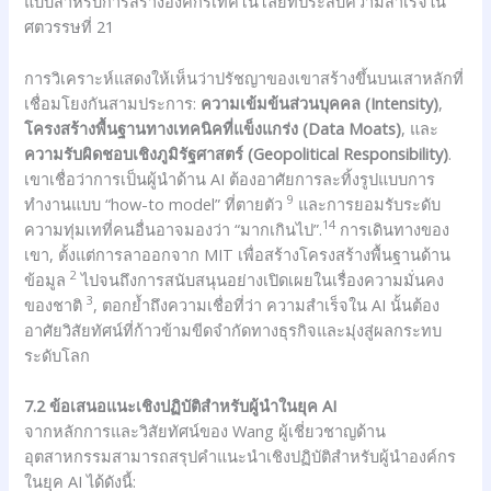
แบบสำหรับการสร้างองค์กรเทคโนโลยีที่ประสบความสำเร็จใน
ศตวรรษที่ 21
การวิเคราะห์แสดงให้เห็นว่าปรัชญาของเขาสร้างขึ้นบนเสาหลักที่
เชื่อมโยงกันสามประการ:
ความเข้มข้นส่วนบุคคล (Intensity)
,
โครงสร้างพื้นฐานทางเทคนิคที่แข็งแกร่ง (Data Moats)
, และ
ความรับผิดชอบเชิงภูมิรัฐศาสตร์ (Geopolitical Responsibility)
.
เขาเชื่อว่าการเป็นผู้นำด้าน AI ต้องอาศัยการละทิ้งรูปแบบการ
9
ทำงานแบบ “how-to model” ที่ตายตัว
และการยอมรับระดับ
14
ความทุ่มเทที่คนอื่นอาจมองว่า “มากเกินไป”.
การเดินทางของ
เขา, ตั้งแต่การลาออกจาก MIT เพื่อสร้างโครงสร้างพื้นฐานด้าน
2
ข้อมูล
ไปจนถึงการสนับสนุนอย่างเปิดเผยในเรื่องความมั่นคง
3
ของชาติ
, ตอกย้ำถึงความเชื่อที่ว่า ความสำเร็จใน AI นั้นต้อง
อาศัยวิสัยทัศน์ที่ก้าวข้ามขีดจำกัดทางธุรกิจและมุ่งสู่ผลกระทบ
ระดับโลก
7.2 ข้อเสนอแนะเชิงปฏิบัติสำหรับผู้นำในยุค AI
จากหลักการและวิสัยทัศน์ของ Wang ผู้เชี่ยวชาญด้าน
อุตสาหกรรมสามารถสรุปคำแนะนำเชิงปฏิบัติสำหรับผู้นำองค์กร
ในยุค AI ได้ดังนี้: