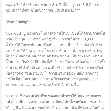
คลุมเครือ” สำหรับเยาวชนยุค Gen Z ที่มีอายุราว 13 ปี คือการ
ทุ่มเทเวลาทั้งหมดไปกับการฝึกฝนสิ่งที่เขาเรียกว่า
7
“Vibe-Coding”
.
Vibe-Coding คือทักษะในการสั่งงานให้ AI เขียนโค้ดตามคำสั่งใน
7
ภาษาอังกฤษธรรมดา.
Wang เชื่อว่าการอุทิศเวลา 10,000
ชั่วโมงให้กับการฝึกฝนเครื่องมือ AI เหล่านี้จะสร้าง “ข้อได้เปรียบ
17
มหาศาล” ให้กับพวกเขา.
การก้าวข้ามจากทักษะการเขียนโค้ด
พื้นฐานไปสู่การเป็นผู้กำหนดทิศทางของ AI เป็นสิ่งที่จำเป็น ทักษะ
นี้ไม่ต่างอะไรกับวิธีที่ศิลปินที่เข้าใจประวัติศาสตร์ศิลปะอย่างลึกซึ้ง
สามารถใช้คำศัพท์เฉพาะทางเพื่อสร้างผลลัพธ์ที่ดีกว่าจากเครื่อง
20
มือสร้างงานศิลปะด้วย AI.
ความได้เปรียบจะเปลี่ยนจากการ
ลงมือเขียนโค้ดเป็นการกำหนดโครงสร้างของปัญหาและการ
ตรวจสอบความถูกต้องของผลลัพธ์ที่ AI สร้างขึ้น
5.2 การสร้างความได้เปรียบของมนุษย์: การให้เหตุผลระยะยาว
แม้ AI จะมีความสามารถในการเขียนโค้ดที่เพิ่มขึ้นอย่างรวดเร็ว
Wang ยืนยันว่ามนุษย์จะยังคงมี “ความแตกต่างที่ชัดเจน” ในด้าน