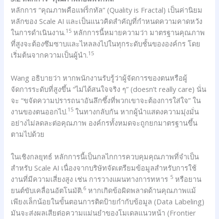
หลักการ “คุณภาพคือแฟร็กทัล” (Quality is Fractal) เป็นค่านิยม
หลักของ Scale AI และเป็นแนวคิดสำคัญที่กำหนดความคาดหวัง
15
ในการดำเนินงาน.
หลักการนี้หมายความว่า มาตรฐานคุณภาพ
ที่สูงจะต้องซึมซาบและไหลลงไปในทุกระดับชั้นขององค์กร โดย
15
เริ่มต้นจากความเป็นผู้นำ.
Wang อธิบายว่า หากพนักงานรับรู้ว่าผู้จัดการของตนหรือผู้
จัดการระดับที่สูงขึ้น “ไม่ได้สนใจจริง ๆ” (doesn’t really care) นั่น
จะ “ขจัดความปรารถนาอันลึกซึ้งที่พวกเขาจะต้องการใส่ใจ” ใน
15
งานของตนออกไป.
ในทางกลับกัน หากผู้นำแสดงความมุ่งมั่น
อย่างไม่ลดละต่อคุณภาพ องค์กรทั้งหมดจะถูกยกมาตรฐานขึ้น
ตามไปด้วย
ในเชิงกลยุทธ์ หลักการนี้เป็นกลไกการควบคุมคุณภาพที่จำเป็น
สำหรับ Scale AI เนื่องจากบริษัทจัดเตรียมข้อมูลสำหรับการใช้
5
งานที่มีความเสี่ยงสูง เช่น การวางแผนทางการทหาร
หรือยาน
6
ยนต์ขับเคลื่อนอัตโนมัติ.
หากเกิดข้อผิดพลาดด้านคุณภาพแม้
เพียงเล็กน้อยในขั้นตอนการติดป้ายกำกับข้อมูล (Data Labeling)
มันจะส่งผลเสียต่อความแม่นยำของโมเดลแนวหน้า (Frontier