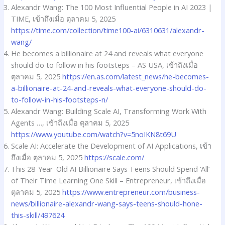
Alexandr Wang: The 100 Most Influential People in AI 2023 |
TIME, เข้าถึงเมื่อ ตุลาคม 5, 2025
https://time.com/collection/time100-ai/6310631/alexandr-
wang/
He becomes a billionaire at 24 and reveals what everyone
should do to follow in his footsteps – AS USA, เข้าถึงเมื่อ
ตุลาคม 5, 2025
https://en.as.com/latest_news/he-becomes-
a-billionaire-at-24-and-reveals-what-everyone-should-do-
to-follow-in-his-footsteps-n/
Alexandr Wang: Building Scale AI, Transforming Work With
Agents …, เข้าถึงเมื่อ ตุลาคม 5, 2025
https://www.youtube.com/watch?v=5noIKN8t69U
Scale AI: Accelerate the Development of AI Applications, เข้า
ถึงเมื่อ ตุลาคม 5, 2025
https://scale.com/
This 28-Year-Old AI Billionaire Says Teens Should Spend ‘All’
of Their Time Learning One Skill – Entrepreneur, เข้าถึงเมื่อ
ตุลาคม 5, 2025
https://www.entrepreneur.com/business-
news/billionaire-alexandr-wang-says-teens-should-hone-
this-skill/497624