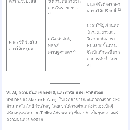
ตรรกะระยะสั้น
วิเคราะห์หลายขั้น
มนุษย์จึงต้องรักษา
ตอนในระยะยาว
22
ความได้เปรียบนี้
22
บังคับให้ผู้เรียนคิด
ในระยะยาวและ
คณิตศาสตร์,
วิเคราะห์ผลกระ
ศาสตร์ที่ช่วยใน
ฟิสิกส์,
ทบหลายขั้นตอน
การให้เหตุผล
22
เศรษฐศาสตร์
ซึ่งเป็นทักษะที่ยาก
ต่อการทำซ้ำโดย
AI
VI. AI, ความมั่นคงของชาติ, และค่านิยมประชาธิปไตย
บทบาทของ Alexandr Wang ในเวทีสาธารณะแตกต่างจาก CEO
ด้านเทคโนโลยีส่วนใหญ่ โดยเขาได้วางตำแหน่งตัวเองเป็นผู้
สนับสนุนนโยบาย (Policy Advocate) ที่มอง AI เป็นยุทธศาสตร์
ความมั่นคงของชาติ