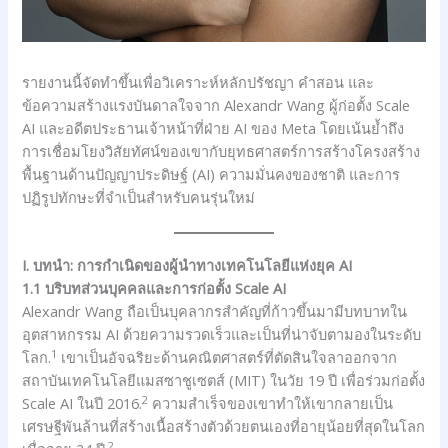
รายงานนี้จัดทำขึ้นเพื่อวิเคราะห์หลักปรัชญา คำสอน และ
ข้อความสร้างแรงบันดาลใจจาก Alexandr Wang ผู้ก่อตั้ง Scale
AI และอดีตประธานเจ้าหน้าที่ฝ่าย AI ของ Meta โดยเน้นย้ำถึง
การเชื่อมโยงวิสัยทัศน์ของเขากับยุทธศาสตร์การสร้างโครงสร้าง
พื้นฐานด้านปัญญาประดิษฐ์ (AI) ความมั่นคงของชาติ และการ
ปฏิรูปทักษะที่จำเป็นสำหรับคนรุ่นใหม่
I. บทนำ: การกำเนิดของผู้นำทางเทคโนโลยีแห่งยุค AI
1.1 บริบทส่วนบุคคลและการก่อตั้ง Scale AI
Alexandr Wang ถือเป็นบุคลากรสำคัญที่ก้าวขึ้นมามีบทบาทใน
อุตสาหกรรม AI ด้วยความรวดเร็วและเป็นที่น่าจับตามองในระดับ
1
โลก.
เขาเป็นอัจฉริยะด้านคณิตศาสตร์ที่ตัดสินใจลาออกจาก
สถาบันเทคโนโลยีแมสซาชูเซตส์ (MIT) ในวัย 19 ปี เพื่อร่วมก่อตั้ง
2
Scale AI ในปี 2016.
ความสำเร็จของเขาทำให้เขากลายเป็น
เศรษฐีพันล้านที่สร้างเนื้อสร้างตัวด้วยตนเองที่อายุน้อยที่สุดในโลก
2