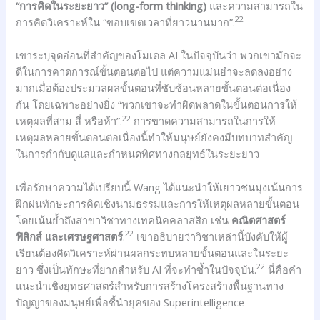
“การคิดในระยะยาว” (long-form thinking)
และความสามารถใน
22
การคิดวิเคราะห์ใน “ขอบเขตเวลาที่ยาวนานมาก”.
เขาระบุจุดอ่อนที่สำคัญของโมเดล AI ในปัจจุบันว่า พวกเขามักจะ
ดีในการคาดการณ์ขั้นตอนต่อไป แต่ความแม่นยำจะลดลงอย่าง
มากเมื่อต้องประมวลผลขั้นตอนที่ซับซ้อนหลายขั้นตอนต่อเนื่อง
กัน โดยเฉพาะอย่างยิ่ง “พวกเขาจะทำผิดพลาดในขั้นตอนการให้
22
เหตุผลที่สาม สี่ หรือห้า”.
การขาดความสามารถในการให้
เหตุผลหลายขั้นตอนต่อเนื่องนี้ทำให้มนุษย์ยังคงมีบทบาทสำคัญ
ในการกำกับดูแลและกำหนดทิศทางกลยุทธ์ในระยะยาว
เพื่อรักษาความได้เปรียบนี้ Wang ได้แนะนำให้เยาวชนมุ่งเน้นการ
ฝึกฝนทักษะการคิดเชิงนามธรรมและการให้เหตุผลหลายขั้นตอน
โดยเน้นย้ำถึงสาขาวิชาทางเทคนิคคลาสสิก เช่น
คณิตศาสตร์
22
ฟิสิกส์ และเศรษฐศาสตร์
.
เขาอธิบายว่าวิชาเหล่านี้บังคับให้ผู้
เรียนต้องคิดวิเคราะห์ผ่านผลกระทบหลายขั้นตอนและในระยะ
22
ยาว ซึ่งเป็นทักษะที่ยากสำหรับ AI ที่จะทำซ้ำในปัจจุบัน.
นี่คือคำ
แนะนำเชิงยุทธศาสตร์สำหรับการสร้างโครงสร้างพื้นฐานทาง
ปัญญาของมนุษย์เพื่อชี้นำยุคของ Superintelligence