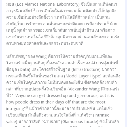
มอส (Los Alamos National Laboratory) ซึ่งเป็นสถานที่พัฒนา
3
อาวุธนิวเคลียร์.
การเติบโตในสภาพแวดล้อมดังกล่าวได้ปลูกฝัง
ความเชื่อมั่นอย่างลึกซึ้งว่า “เทคโนโลยีที่ก้าวหน้า” เป็นส่วน
3
สำคัญในการรักษาความมั่นคงของชาติและการป้องปราม.
ด้วย
เหตุนี้ ทุกคำกล่าวของเขาเกี่ยวกับการเป็นผู้นำด้าน AI หรือการ
แข่งขันทางเทคโนโลยีจึงต้องถูกพิจารณาผ่านเลนส์ของความเร่ง
ด่วนทางยุทธศาสตร์และผลกระทบระดับชาติ
หลักปรัชญาของ Wang คือการให้ความสำคัญกับแก่นแท้และ
โครงสร้างพื้นฐานที่อยู่เบื้องหลังความสำเร็จของ AI การมุ่งเน้นที่
ข้อมูล (Data) และโครงสร้างพื้นฐาน (Infrastructure) มากกว่า
กระแสที่เกิดขึ้นในชั้นของโมเดล (Model Layer Hype) สะท้อนถึง
ความเชื่อในคุณค่าภายในที่มั่นคงและยั่งยืน ซึ่งสอดคล้องกับคำ
กล่าวที่ปรากฏบ่อยครั้งในบริบทอื่น (Alexander Wang ดีไซเนอร์)
ที่ว่า “Anyone can get dressed up and glamorous, but it is
how people dress in their days off that are the most
9
intriguing”.
แม้ว่าคำกล่าวนี้จะมาจากบริบทแฟชั่น แต่ในเชิง
เปรียบเทียบ มันสื่อถึงความสนใจในสิ่งที่ “แท้จริง” (Intrinsic
value) มากกว่าสิ่งที่ “ฉาบฉวย” (Glamorous facade) ซึ่งเป็นหลัก