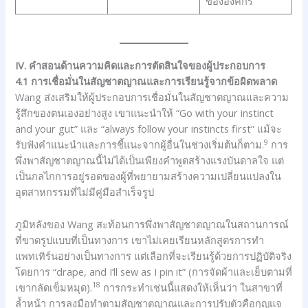
ขององค์กร
IV. คำสอนด้านความคิดและการตัดสินใจของผู้ประกอบการ
4.1 การเชื่อมั่นในสัญชาตญาณและการเรียนรู้จากข้อผิดพลาด
Wang ส่งเสริมให้ผู้ประกอบการเชื่อมั่นในสัญชาตญาณและความ
รู้สึกของตนเองอย่างสูง เขาแนะนำให้ “Go with your instinct
and your gut” และ “always follow your instincts first” แม้จะ
9
รับฟังคำแนะนำและการชี้แนะจากผู้อื่นในช่วงเริ่มต้นก็ตาม.
การ
พึ่งพาสัญชาตญาณนี้ไม่ได้เป็นเพียงคำพูดสร้างแรงบันดาลใจ แต่
เป็นกลไกการอยู่รอดของผู้ที่พยายามสร้างความเปลี่ยนแปลงใน
อุตสาหกรรมที่ไม่มีคู่มือสำเร็จรูป
ภูมิหลังของ Wang สะท้อนการพึ่งพาสัญชาตญาณในสถานการณ์
ที่ขาดรูปแบบที่เป็นทางการ เขาไม่เคยเรียนหลักสูตรการทำ
แพทเทิร์นอย่างเป็นทางการ แต่เลือกที่จะเรียนรู้ด้วยการปฏิบัติจริง
โดยการ “drape, and I’ll sew as I pin it” (การจัดผ้าและเย็บตามที่
18
เขากลัดเข็มหมุด).
การกระทำเช่นนี้แสดงให้เห็นว่า ในสาขาที่
ล้ำหน้า การลงมือทำตามสัญชาตญาณและการปรับตัวคือกุญแจ