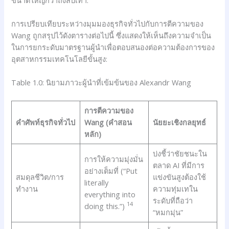
การเปรียบเทียบระหว่างมุมมองธุรกิจทั่วไปกับการตีความของ
Wang ถูกสรุปไว้ดังตารางต่อไปนี้ ซึ่งแสดงให้เห็นถึงความจำเป็น
ในการยกระดับมาตรฐานผู้นำเพื่อตอบสนองต่อความต้องการของ
อุตสาหกรรมเทคโนโลยีขั้นสูง:
Table 1.0: นิยามภาวะผู้นำที่เข้มข้นของ Alexandr Wang
การตีความของ
คำศัพท์ธุรกิจทั่วไป
Wang (คำสอน
นัยยะเชิงกลยุทธ์
หลัก)
บ่งชี้ว่าชัยชนะใน
การให้ความมุ่งมั่น
ตลาด AI ที่มีการ
อย่างเต็มที่ (“Put
สมดุลชีวิต/การ
แข่งขันสูงต้องใช้
literally
ทำงาน
ความทุ่มเทใน
everything into
ระดับที่ถือว่า
14
doing this.”)
“หมกมุ่น”