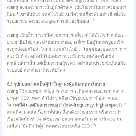
Wang ยังมองว่าการเป็นผู้นำด้าน AI เป็นโอกาสในการส่งออกค่า
1
นิยม.
เขายืนยันว่าเทคโนโลยี AI มีความเกี่ยวพันอย่างลึกซึ้งกับ
1
ระบบการปกครองและอุดมการณ์ของผู้พัฒนา.
Wang เน้นย้ำว่า “เรามีความสามารถที่จะทำให้มั่นใจว่าค่านิยม
ประชาธิปไตย และค่านิยมหลายอย่างที่เรามีอยู่ในสหรัฐอเมริกา
1
จะถูกส่งออกไปทั่วโลกผ่านเทคโนโลยี”.
ในมุมมองของเขา การ
แข่งขันด้าน AI จึงไม่ใช่แค่การแข่งขันทางเทคนิคหรือเชิง
พาณิชย์เท่านั้น แต่เป็นการต่อสู้ระหว่างค่านิยมประชาธิปไตยกับ
ระบอบอำนาจนิยมในระดับโลก
6.3 รูปแบบความเป็นผู้นำในฐานะผู้สนับสนุนนโยบาย
Wang ใช้กลยุทธ์การสื่อสารสาธารณะที่แตกต่างอย่างมากจาก
บรรดา CEO เทคฯ ทั่วไป เขาเลือกใช้รูปแบบการสื่อสารแบบ
23
“ความถี่ต่ำ แต่มีผลกระทบสูง” (low-frequency, high-impact)
.
แทนที่จะมุ่งเน้นเนื้อหาที่ขับเคลื่อนด้วยวัฒนธรรมหรือการเล่า
เรื่องผลิตภัณฑ์ โพสต์ของเขาบนแพลตฟอร์มต่าง ๆ มักจะอ่าน
23
เหมือน “บันทึกถึงผู้กำหนดนโยบายหรือ CEO”.