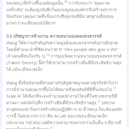
16
Models) ที่สร้างขึ้นบนข้อมูลนั้น.
การรับรองว่า “คุณภาพ
แฟร็กทัล” จะต้องถูกฝังลึกในทุกอณูขององค์กรจึงสร้างปราการ
ป้องกันทางคุณภาพที่แข็งแกร่งซึ่งคู่แข่งที่มีมาตรฐานที่หย่อน
ยานกว่าจะเลียนแบบได้ยาก
3.3 ปรัชญาการจ้างงาน: ความหนาแน่นของพรสวรรค์
Wang ให้ความสำคัญกับความมุ่งมั่นและพรสวรรค์อย่างยิ่งยวด
โดยมีคำแนะนำที่ชัดเจนว่าควร “Hire people who give a shit”
15
(จ้างคนที่สนใจจริง ๆ).
การมุ่งเน้นความหนาแน่นของพรสวรรค์
(Talent Density) นี้ทำให้เขาสามารถสร้างทีมที่มีประสิทธิภาพสูง
ได้ แม้จะมีขนาดเล็ก
Wang ตั้งข้อสังเกตที่สวนทางกับสัญชาตญาณทางธุรกิจทั่วไปว่า
11
การมีจำนวนคนมากขึ้นไม่ได้หมายถึงผลลัพธ์ที่ดีขึ้นเสมอไป.
Scale AI ได้เลือกที่จะคงจำนวนพนักงานไว้คงที่ในช่วงหลายปีที่
11
ผ่านมา แต่เน้นไปที่การสร้างทีมที่มีประสิทธิภาพสูง.
บทบาท
ล่าสุดของเขาในการสร้างห้องปฏิบัติการ AI ที่ Meta ก็สะท้อนหลัก
การนี้ โดยเขากล่าวว่า ทีม AI Lab ของ Meta มีขนาดเล็ก
(ประมาณ 100 คน) แต่มีความสามารถมากกว่าแล็บอื่น ๆ ที่อาจมี
17
ขนาดใหญ่กว่าถึงสิบเท่า.