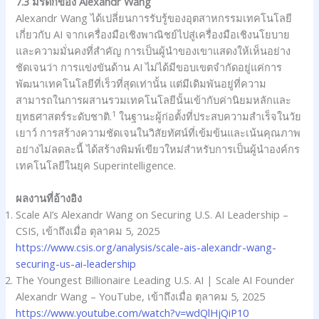
7.3 มรดกของ Alexandr Wang
Alexandr Wang ได้เปลี่ยนการรับรู้ของอุตสาหกรรมเทคโนโลยี
เกี่ยวกับ AI จากเครื่องมือเชิงพาณิชย์ไปสู่เครื่องมือเชิงนโยบาย
และความมั่นคงที่สำคัญ การเป็นผู้นำของเขาแสดงให้เห็นอย่าง
ชัดเจนว่า การแข่งขันด้าน AI ไม่ได้มีขอบเขตจำกัดอยู่แค่การ
พัฒนาเทคโนโลยีที่เร็วที่สุดเท่านั้น แต่มีเดิมพันอยู่ที่ความ
สามารถในการผสานรวมเทคโนโลยีนั้นเข้ากับค่านิยมหลักและ
1
ยุทธศาสตร์ระดับชาติ.
ในฐานะผู้ก่อตั้งที่ประสบความสำเร็จในวัย
เยาว์ การสร้างความชัดเจนในวิสัยทัศน์ที่เข้มข้นและเน้นคุณภาพ
อย่างไม่ลดละนี้ ได้สร้างพิมพ์เขียวใหม่สำหรับการเป็นผู้นำองค์กร
เทคโนโลยีในยุค Superintelligence.
ผลงานที่อ้างอิง
Scale AI’s Alexandr Wang on Securing U.S. AI Leadership –
CSIS, เข้าถึงเมื่อ ตุลาคม 5, 2025
https://www.csis.org/analysis/scale-ais-alexandr-wang-
securing-us-ai-leadership
The Youngest Billionaire Leading U.S. AI | Scale AI Founder
Alexandr Wang – YouTube, เข้าถึงเมื่อ ตุลาคม 5, 2025
https://www.youtube.com/watch?v=wdQlHjQiP10