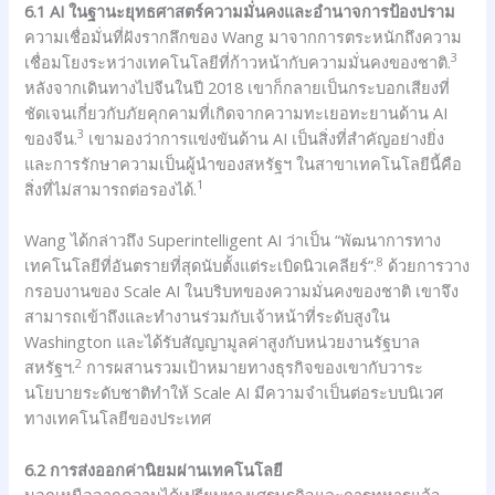
6.1 AI ในฐานะยุทธศาสตร์ความมั่นคงและอำนาจการป้องปราม
ความเชื่อมั่นที่ฝังรากลึกของ Wang มาจากการตระหนักถึงความ
3
เชื่อมโยงระหว่างเทคโนโลยีที่ก้าวหน้ากับความมั่นคงของชาติ.
หลังจากเดินทางไปจีนในปี 2018 เขาก็กลายเป็นกระบอกเสียงที่
ชัดเจนเกี่ยวกับภัยคุกคามที่เกิดจากความทะเยอทะยานด้าน AI
3
ของจีน.
เขามองว่าการแข่งขันด้าน AI เป็นสิ่งที่สำคัญอย่างยิ่ง
และการรักษาความเป็นผู้นำของสหรัฐฯ ในสาขาเทคโนโลยีนี้คือ
1
สิ่งที่ไม่สามารถต่อรองได้.
Wang ได้กล่าวถึง Superintelligent AI ว่าเป็น “พัฒนาการทาง
8
เทคโนโลยีที่อันตรายที่สุดนับตั้งแต่ระเบิดนิวเคลียร์”.
ด้วยการวาง
กรอบงานของ Scale AI ในบริบทของความมั่นคงของชาติ เขาจึง
สามารถเข้าถึงและทำงานร่วมกับเจ้าหน้าที่ระดับสูงใน
Washington และได้รับสัญญามูลค่าสูงกับหน่วยงานรัฐบาล
2
สหรัฐฯ.
การผสานรวมเป้าหมายทางธุรกิจของเขากับวาระ
นโยบายระดับชาติทำให้ Scale AI มีความจำเป็นต่อระบบนิเวศ
ทางเทคโนโลยีของประเทศ
6.2 การส่งออกค่านิยมผ่านเทคโนโลยี
นอกเหนือจากความได้เปรียบทางเศรษฐกิจและการทหารแล้ว