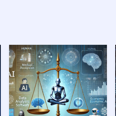
AI
มี
ความ
สำคัญ
กับ
เรา
จริง
หรือ?