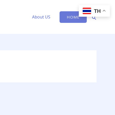
TH
Search
About US
HOME