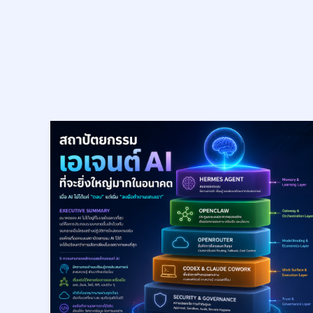
สถาปัตยกรรม
เอ
เจน
ต์
AI
ที่
จะ
ยิ่ง
ใหญ่
มาก
ใน