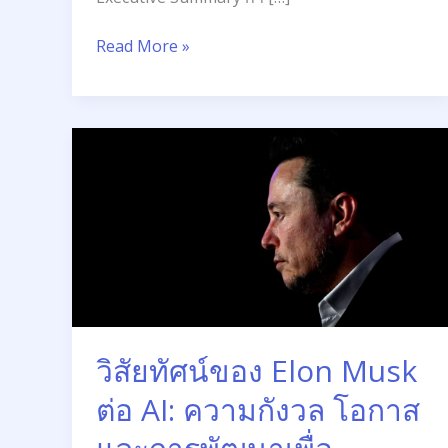
Read More »
วิสัย
ทัศน์
ของ
Elon
Musk
ต่อ
AI:
ความ
กังวล
วิสัยทัศน์ของ Elon Musk
โอกาส
และ
ต่อ AI: ความกังวล โอกาส
การ
พัฒนา