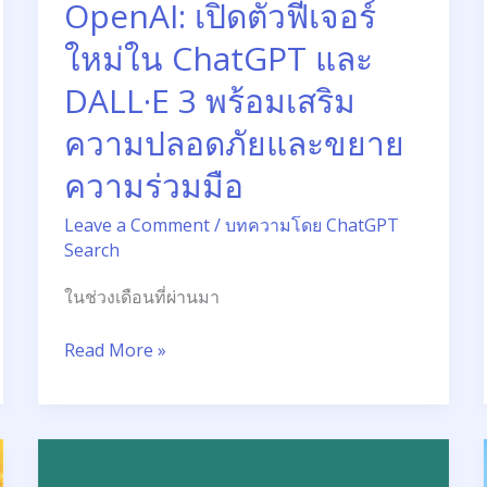
OpenAI: เปิดตัวฟีเจอร์
พร้อม
เสริม
ใหม่ใน ChatGPT และ
ความ
DALL·E 3 พร้อมเสริม
ปลอดภัย
และ
ความปลอดภัยและขยาย
ขยาย
ความร่วมมือ
ความ
ร่วม
Leave a Comment
/
บทความโดย ChatGPT
มือ
Search
ในช่วงเดือนที่ผ่านมา
Read More »
พลิก
โฉม