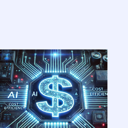
ต้นทุน
ต่ำ
พลัง
สูง:
ทำไม
DeepSeek
จึง
ลด
ต้นทุน
และ
พลิก