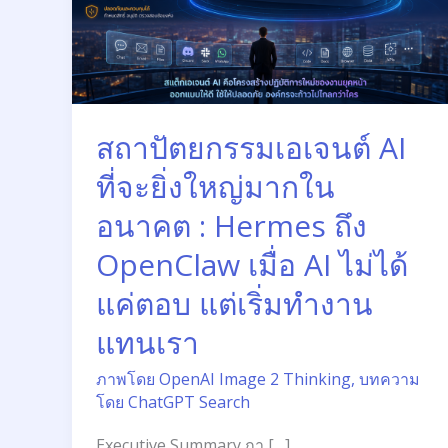
อนาคต
:
Hermes
ถึง
OpenClaw
เมื่อ
สถาปัตยกรรมเอเจนต์ AI
AI
ที่จะยิ่งใหญ่มากใน
ไม่
ได้
อนาคต : Hermes ถึง
แค่
OpenClaw เมื่อ AI ไม่ได้
ตอบ
แต่
แค่ตอบ แต่เริ่มทำงาน
เริ่ม
แทนเรา
ทำงาน
แทน
ภาพโดย OpenAI Image 2 Thinking
,
บทความ
เรา
โดย ChatGPT Search
Executive Summary กา […]