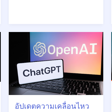
อัปเดต
ความ
เคลื่อนไหว
OpenAI:
เปิด
ตัว
ฟีเจอร์
ใหม่
ใน
ChatGPT
และ
DALL·E
อัปเดตความเคลื่อนไหว
3