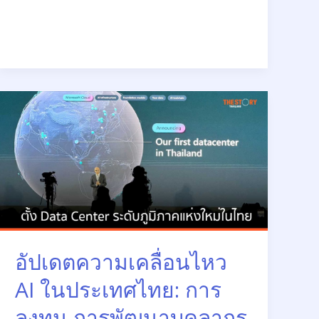
อัปเดต
ความ
เคลื่อนไหว
AI
ใน
ประเทศไทย:
การ
ลงทุน
การ
อัปเดตความเคลื่อนไหว
พัฒนา
บุคลากร
AI ในประเทศไทย: การ
และ
ลงทุน การพัฒนาบุคลากร
ความ