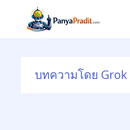
Skip
to
content
บทความโดย Grok