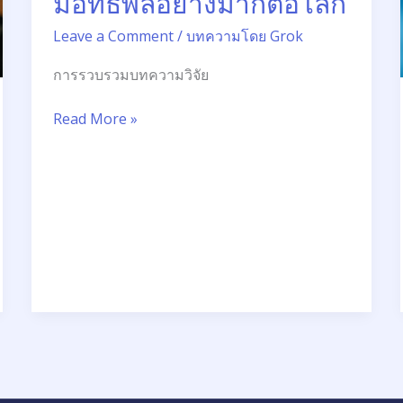
มีอิทธิพลอย่างมากต่อโลก
Leave a Comment
/
บทความโดย Grok
การรวบรวมบทความวิจัย
Read More »