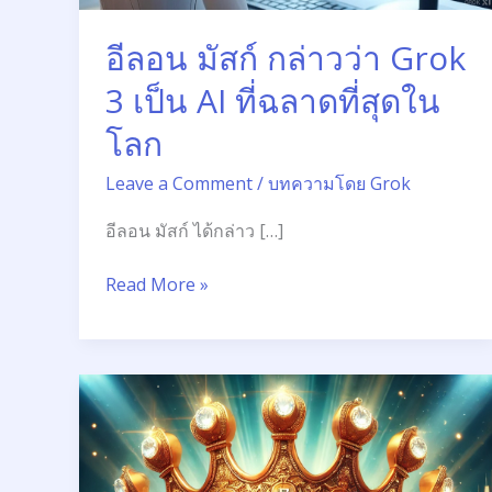
ที่สุด
ใน
อีลอน มัสก์ กล่าวว่า Grok
โลก
3 เป็น AI ที่ฉลาดที่สุดใน
โลก
Leave a Comment
/
บทความโดย Grok
อีลอน มัสก์ ได้กล่าว […]
Read More »
การ
ทำนาย
ราคา
Bitcoin