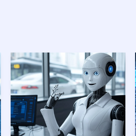
การ
เรียน
รู้
ของ
ปัญญา
ประดิษฐ์:
มุม
มอง
จา
กบ
รี