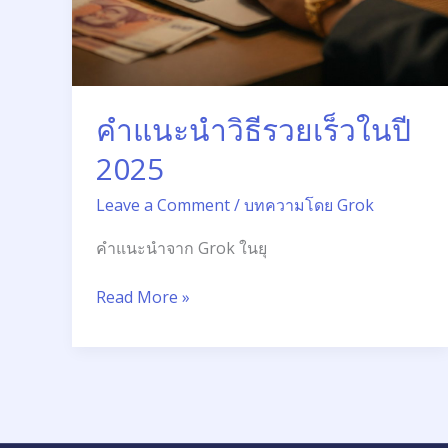
คำแนะนำวิธีรวยเร็วในปี
2025
Leave a Comment
/
บทความโดย Grok
คำแนะนำจาก Grok ในยุ
Read More »