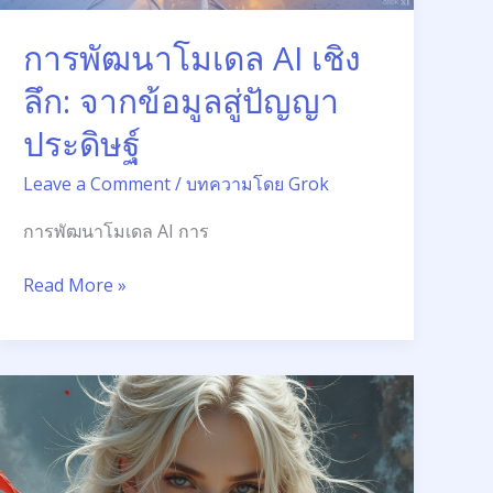
การพัฒนาโมเดล AI เชิง
ลึก: จากข้อมูลสู่ปัญญา
ประดิษฐ์
Leave a Comment
/
บทความโดย Grok
การพัฒนาโมเดล AI การ
Read More »
ให้
Grok
แนะนำ
5