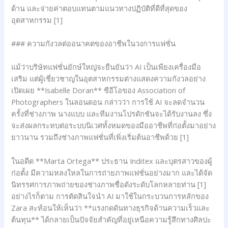
ด้าน และจ่ายค่าตอบแทนตามแนวทางปฏิบัติที่ดีที่สุดของ
อุตสาหกรรม [1]
### ความกังวลต่ออนาคตของอาชีพในวงการแฟชั่น
แม้ว่าบริษัทแฟชั่นยักษ์ใหญ่จะยืนยันว่า AI เป็นเพียงเครื่องมือ
เสริม แต่ผู้เชี่ยวชาญในอุตสาหกรรมต่างแสดงความกังวลอย่าง
เปิดเผย **Isabelle Doran** ซีอีโอของ Association of
Photographers ในลอนดอน กล่าวว่า การใช้ AI จะลดจำนวน
ครั้งที่ช่างภาพ นางแบบ และทีมงานโปรดักชันจะได้รับงานลง ซึ่ง
จะส่งผลกระทบต่อระบบนิเวศทั้งหมดของมืออาชีพที่ก่อตั้งมาอย่าง
ยาวนาน รวมถึงช่างภาพแฟชั่นที่เพิ่งเริ่มต้นอาชีพด้วย [1]
ในอดีต **Marta Ortega** ประธาน Inditex และบุตรสาวของผู้
ก่อตั้ง มีความหลงใหลในการถ่ายภาพแฟชั่นอย่างมาก และได้จัด
นิทรรศการภาพถ่ายของช่างภาพชื่อดังระดับโลกหลายท่าน [1]
อย่างไรก็ตาม การตัดสินใจนำ AI มาใช้ในกระบวนการหลักของ
Zara สะท้อนให้เห็นว่า **แรงกดดันทางธุรกิจด้านความเร็วและ
ต้นทุน** ได้กลายเป็นปัจจัยสำคัญที่อยู่เหนือความรู้สึกทางศิลปะ