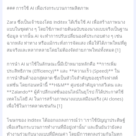
### การใช้ AI เพื่อเร่งกระบวนการผลิตภาพ
Zara ซึ่งเป็นเจ้าของโดย Inditex ได้เริ่มใช้ AI เพื่อสร้างภาพนาง
แบบในชุดต่าง ๆ โดยใช้ภาพถ่ายต้นฉบับของนางแบบจริงเป็นฐาน
ข้อมูล จากนั้น AI จะทำการปรับเปลี่ยนองค์ประกอบต่าง ๆ เช่น
ฉากหลัง ท่าทาง หรือแม้กระทั่งการจัดแสง เพื่อให้ได้ภาพใหม่ที่ดู
สมจริงและหลากหลายโดยไม่ต้องจัดถ่ายภาพใหม่ทั้งหมด [1]
การนำ AI มาใช้ในลักษณะนี้มีเป้าหมายหลักคือ **การเพิ่ม
ประสิทธิภาพ (Efficiency)** และ **ความเร็ว (Speed)** ใน
การนำสินค้าออกสู่ตลาด ซึ่งเป็นหัวใจสำคัญของธุรกิจฟาสต์
แฟชั่น โดยก่อนหน้านี้ **H&M** คู่แข่งสำคัญจากสวีเดน และ
**Zalando** ผู้ค้าปลีกแฟชั่นออนไลน์ในยุโรป ก็ได้ประกาศใช้
เทคโนโลยี AI ในการสร้างภาพนางแบบเสมือนจริง (AI clones)
เพื่อใช้ในการตลาดเช่นกัน [1]
โฆษกของ Inditex ได้ออกแถลงการณ์ว่า “เราใช้ปัญญาประดิษฐ์
เพื่อเสริมกระบวนการทำงานที่มีอยู่เท่านั้น” และยืนยันว่ายังคง
ทำงานร่วมกับนางแบบที่มีคุณค่า โดยมีการตกลงร่วมกันในทุก