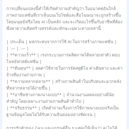
การเปลี่ยนแปลงนี้ทำให้เกิดคำถามสำคัญว่า ในอนาคตอันใกล้
ภาพถ่ายแฟชั่นที่เราเห็นบนเว็บไซต์และสื่อโฆษณาจะถูกสร้างขึ้น
โดยมนุษย์หรือโดย AI เป็นหลัก และจะเกิดอะไรขึ้นกับอาชีพที่ต้อง
พึ่งพาความคิดสร้างสรรค์และทักษะเฉพาะทางเหล่านี้
| ประเด็น | ผลกระทบจากการใช้ AI ในการสร้างภาพแฟชั่น |
| :— | :— |
| **ความเร็ว** | เร่งกระบวนการผลิตภาพได้หลายเท่าตัว ตอบ
โจทย์ฟาสต์แฟชั่น |
| **ต้นทุน** | ลดค่าใช้จ่ายในการจัดสตูดิโอ ค่าเดินทาง และค่า
จ้างทีมงานถ่ายภาพ |
| **ความหลากหลาย** | สร้างภาพสินค้าในบริบทและฉากหลัง
ที่หลากหลายได้ง่ายขึ้น |
| **อาชีพช่างภาพ/นางแบบ** | จำนวนงานลดลงอย่างมีนัย
สำคัญ โดยเฉพาะงานถ่ายภาพสินค้าทั่วไป |
| **จริยธรรม** | เกิดคำถามเรื่องการใช้ภาพนางแบบจริงเป็น
ฐานข้อมูลโดยไม่ได้รับความยินยอมอย่างชัดเจน |
การปรับตัวของ Zara และแบรนด์อื่น ๆ แสดงให้เห็นว่า AI ไม่ได้