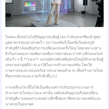
ในขณะที่เทคโนโลยีปัญญาประดิษฐ์ (AI) กำลังแทรกซึมเข้าสู่ทุก
อุตสาหกรรมอย่างรวดเร็ว วงการแฟชั่นก็เป็นหนึ่งในสมรภูมิ
สำคัญที่กำลังเผชิญกับการเปลี่ยนแปลงครั้งใหญ่ โดยเฉพาะอย่าง
ยิ่งในส่วนของการผลิตภาพเพื่อการตลาดและการค้าปลีกออนไลน์
เมื่อเร็ว ๆ นี้ **Zara** แบรนด์ฟาสต์แฟชั่นยักษ์ใหญ่ได้กลายเป็นผู้
เล่นรายล่าสุดที่นำ AI มาใช้ในการสร้างภาพแฟชั่น โดยใช้
ภาพถ่ายของนางแบบจริงมาประมวลผลด้วย AI เพื่อสร้างภาพใหม่
ที่หลากหลายและรวดเร็วยิ่งขึ้น [1]
การเคลื่อนไหวนี้ไม่ได้เป็นเพียงแค่การปรับปรุงกระบวนการ
ทำงานภายในของ Zara เท่านั้น แต่ยังส่งสัญญาณถึงจุดเปลี่ยน
สำคัญที่อาจส่งผลกระทบอย่างลึกซึ้งต่ออาชีพช่างภาพแฟชั่นและ
นางแบบในอนาคต